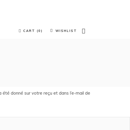
products in the cart.
CART (0)
WISHLIST
e cart.
a été donné sur votre reçu et dans l’e-mail de