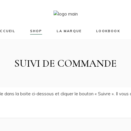
La créatrice
Collections
No 
Contact
CCUEIL
SHOP
LA MARQUE
LOOKBOOK
La créatrice
Collections
No products in th
SUIVI DE COMMANDE
Contact
ans la boite ci-dessous et cliquer le bouton « Suivre ». Il vous 