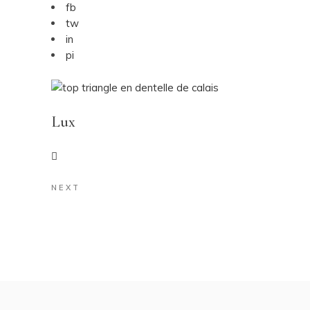
fb
tw
in
pi
Lux
NEXT