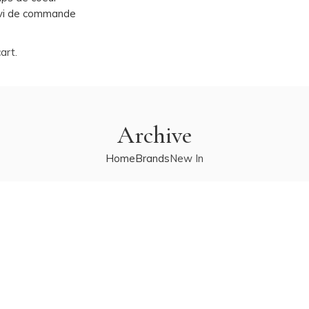
vi de commande
art.
Archive
Home
Brands
New In