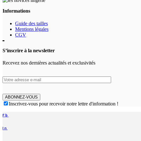
choisies
sur
Informations
la
page
Guide des tailles
du
Mentions légales
produit
CGV
S’inscrire à la newsletter
Recevez nos dernières actualités et exclusivités
ABONNEZ-VOUS
Inscrivez-vous pour recevoir notre lettre d'information !
Fb
In