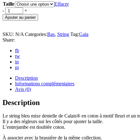
Taille
Effacer
Gaïa
-
+
String
Ajouter au panier
bleu
quantity
SKU:
N/A
Categories:
Bas
,
String
Tag:
Gaïa
Share:
fb
tw
in
pi
Description
Informations complémentaires
Avis (0)
Description
Le string bleu mixe dentelle de Calais® en coton à motif fleuri et un m
Il y a des régleurs sur les côtés pour ajuster la taille.
L’entrejambe est doublée coton.
À associer avec la brassière de la même collection.