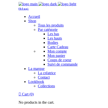
fb
In
pi
Accueil
Shop
Tous les produits
Par catégorie
Les bas
Les hauts
Bodies
Carte Cadeau
Mon compte
Mon panier
Coups de coeur
Suivi de commande
La marque
La créatrice
Contact
Lookbook
Collections
Cart (0)
No products in the cart.