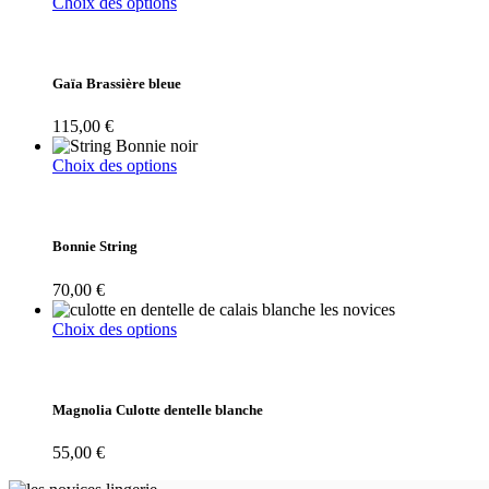
Ce
Choix des options
produit
a
plusieurs
variations.
Gaïa Brassière bleue
Les
options
115,00
€
peuvent
être
Ce
Choix des options
choisies
produit
sur
a
la
plusieurs
page
variations.
Bonnie String
du
Les
produit
options
70,00
€
peuvent
être
Ce
Choix des options
choisies
produit
sur
a
la
plusieurs
page
variations.
Magnolia Culotte dentelle blanche
du
Les
produit
options
55,00
€
peuvent
être