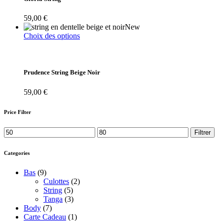
du
Les
produit
options
59,00
€
peuvent
New
être
Ce
Choix des options
choisies
produit
sur
a
la
plusieurs
page
variations.
Prudence String Beige Noir
du
Les
produit
options
59,00
€
peuvent
être
Price Filter
choisies
sur
Prix
Prix
Filtrer
la
min
max
page
du
Categories
produit
Bas
(9)
Culottes
(2)
String
(5)
Tanga
(3)
Body
(7)
Carte Cadeau
(1)