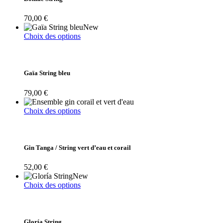
Les
options
70,00
€
peuvent
New
être
Ce
Choix des options
choisies
produit
sur
a
la
plusieurs
page
variations.
Gaïa String bleu
du
Les
produit
options
79,00
€
peuvent
être
Ce
Choix des options
choisies
produit
sur
a
la
plusieurs
page
variations.
Gin Tanga / String vert d’eau et corail
du
Les
produit
options
52,00
€
peuvent
New
être
Ce
Choix des options
choisies
produit
sur
a
la
plusieurs
page
variations.
Gloría String