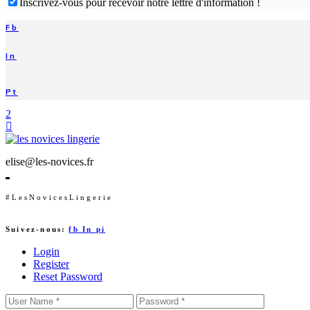
Inscrivez-vous pour recevoir notre lettre d'information !
Fb
In
Pt
elise@les-novices.fr
#LesNovicesLingerie
Suivez-nous:
fb
In
pi
Login
Register
Reset Password