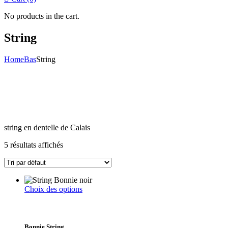
No products in the cart.
String
Home
Bas
String
string en dentelle de Calais
5 résultats affichés
Ce
Choix des options
produit
a
plusieurs
variations.
Bonnie String