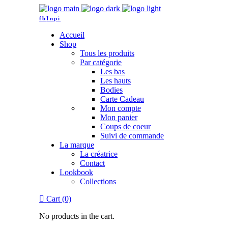
fb
In
pi
Accueil
Shop
Tous les produits
Par catégorie
Les bas
Les hauts
Bodies
Carte Cadeau
Mon compte
Mon panier
Coups de coeur
Suivi de commande
La marque
La créatrice
Contact
Lookbook
Collections
Cart (0)
No products in the cart.