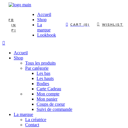
Accueil
Shop
FB
La
WISHLIST
CART (0)
IN
marque
PI
Lookbook
Accueil
Shop
Tous les produits
Par catégorie
Les bas
Les hauts
Bodies
Carte Cadeau
Mon compte
Mon panier
Coups de coeur
Suivi de commande
La marque
La créatrice
Contact