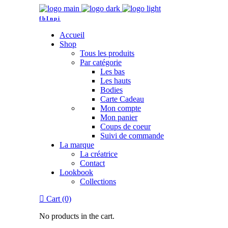
fb
In
pi
Accueil
Shop
Tous les produits
Par catégorie
Les bas
Les hauts
Bodies
Carte Cadeau
Mon compte
Mon panier
Coups de coeur
Suivi de commande
La marque
La créatrice
Contact
Lookbook
Collections
Cart (0)
No products in the cart.