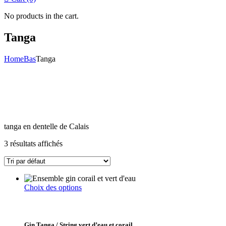
No products in the cart.
Tanga
Home
Bas
Tanga
tanga en dentelle de Calais
3 résultats affichés
Ce
Choix des options
produit
a
plusieurs
variations.
Gin Tanga / String vert d’eau et corail