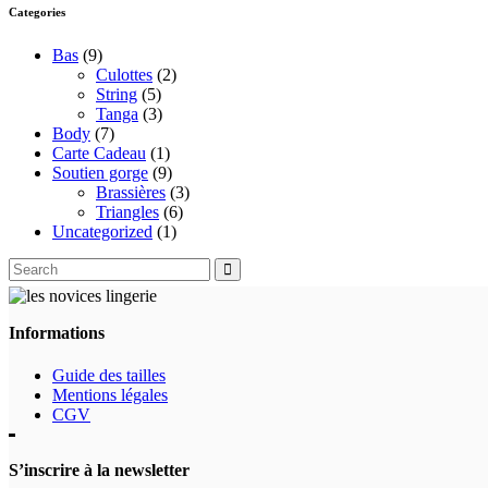
du
Categories
produit
Bas
(9)
Culottes
(2)
String
(5)
Tanga
(3)
Body
(7)
Carte Cadeau
(1)
Soutien gorge
(9)
Brassières
(3)
Triangles
(6)
Uncategorized
(1)
Search
for:
Informations
Guide des tailles
Mentions légales
CGV
S’inscrire à la newsletter