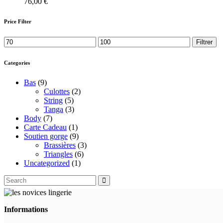
76,00
€
peuvent
être
Price Filter
choisies
sur
Prix
Prix
Filtrer
la
min
max
page
du
Categories
produit
Bas
(9)
Culottes
(2)
String
(5)
Tanga
(3)
Body
(7)
Carte Cadeau
(1)
Soutien gorge
(9)
Brassières
(3)
Triangles
(6)
Uncategorized
(1)
Search
for:
Informations