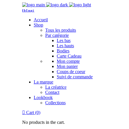
fb
In
pi
Accueil
Shop
Tous les produits
Par catégorie
Les bas
Les hauts
Bodies
Carte Cadeau
Mon compte
Mon panier
Coups de coeur
Suivi de commande
La marque
La créatrice
Contact
Lookbook
Collections
Cart (0)
No products in the cart.