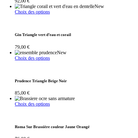
92,00
€
peuvent
New
être
Ce
Choix des options
choisies
produit
sur
a
la
plusieurs
page
variations.
Gin Triangle vert d’eau et corail
du
Les
produit
options
79,00
€
peuvent
New
être
Ce
Choix des options
choisies
produit
sur
a
la
plusieurs
page
variations.
Prudence Triangle Beige Noir
du
Les
produit
options
85,00
€
peuvent
être
Ce
Choix des options
choisies
produit
sur
a
la
plusieurs
page
variations.
Roma Sur Brassière couleur Jaune Orangé
du
Les
produit
options