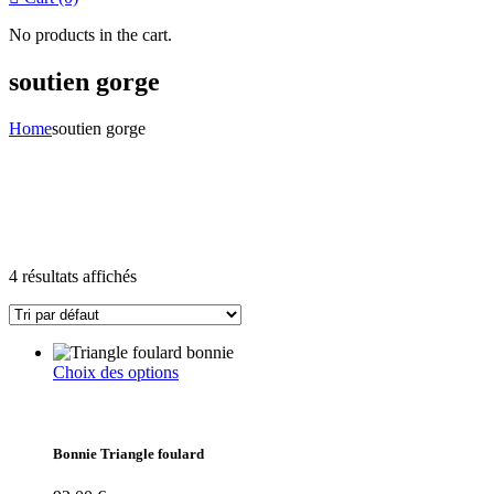
No products in the cart.
soutien gorge
Home
soutien gorge
4 résultats affichés
Ce
Choix des options
produit
a
plusieurs
variations.
Bonnie Triangle foulard
Les
options